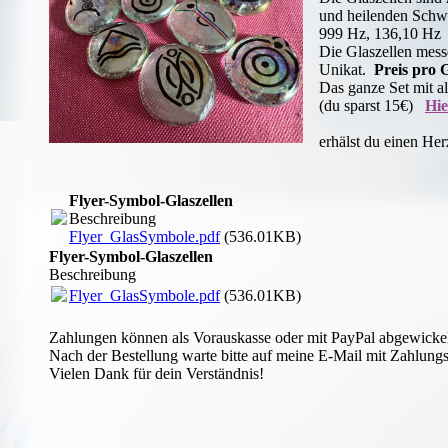
und heilenden Schw
999 Hz, 136,10 Hz
Die Glaszellen messe
Unikat.
Preis pro 
Das ganze Set mit a
(du sparst 15€)
Hie
Zu j
erhälst du einen Her
Flyer-Symbol-Glaszellen
Beschreibung
Flyer_GlasSymbole.pdf
(536.01KB)
Flyer-Symbol-Glaszellen
Beschreibung
Flyer_GlasSymbole.pdf
(536.01KB)
Zahlungen können als Vorauskasse oder mit PayPal abgewicke
Nach der Bestellung warte bitte auf meine E-Mail mit Zahlung
Vielen Dank für dein Verständnis!