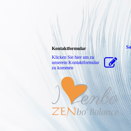
Sa
Kontaktformular
Klicken Sie hier um zu
unserem Kon­takt­for­mu­lar
zu kommen