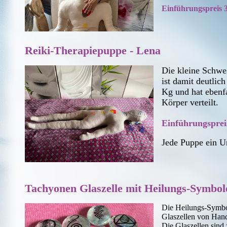
Einführungspreis 
Reiki-Therapiepuppe - Lena
Die kleine Schwe
ist damit deutlich
Kg und hat ebenf
Körper verteilt.
Einführungsprei
Jede Puppe ein 
Tachyonen Glaszelle mit Heilungs-Symbol
Die Heilungs-Symbo
Glaszellen von Hand
Die Glaszellen sind